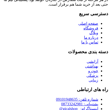
حتی بعد از خرید شما هم برقرار است.
دسترسی سریع
صفحه اصلی
فروشگاه
وبلاگ
درباره ما
تماس با ما
دسته بندی محصولات
آرایشی
بهداشتی
خودرو
پزشکی
زیبایی
راه های ارتباطی
شماره تلفن: 09101948635
پشتیبانی: 08733242981
اینستاگرام: _gicalshop@