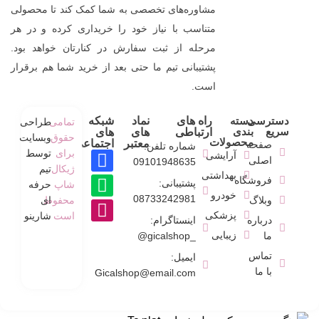
مشاوره‌های تخصصی به شما کمک کند تا محصولی
متناسب با نیاز خود را خریداری کرده و در هر
مرحله از ثبت سفارش در کنارتان خواهد بود.
پشتیبانی تیم ما حتی بعد از خرید شما هم برقرار
است.
دسترسی
دسته
راه های
نماد
شبکه
تمامی
طراحی
سریع
بندی
ارتباطی
های
های
حقوق
وبسایت
محصولات
معتبر
اجتماعی
صفحه
شماره تلفن:
برای
توسط
آرایشی
اصلی
09101948635
ژیکال
تیم
بهداشتی
فروشگاه
پشتیبانی:
شاپ
حرفه
خودرو
08733242981
وبلاگ
محفوط
ای
پزشکی
است
شارینو
درباره
اینستاگرام:
زیبایی
ما
_gicalshop@
تماس
ایمیل:
با ما
Gicalshop@email.com