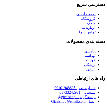
دسترسی سریع
صفحه اصلی
فروشگاه
وبلاگ
درباره ما
تماس با ما
دسته بندی محصولات
آرایشی
بهداشتی
خودرو
پزشکی
زیبایی
راه های ارتباطی
شماره تلفن: 09101948635
پشتیبانی: 08733242981
اینستاگرام: _gicalshop@
ایمیل: Gicalshop@email.com