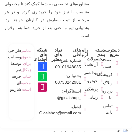
مشاوره‌های تخصصی به شما کمک کند تا محصولی
متناسب با نیاز خود را خریداری کرده و در هر
مرحله از ثبت سفارش در کنارتان خواهد بود.
پشتیبانی تیم ما حتی بعد از خرید شما هم برقرار
است.
دسترسی
دسته
راه های
نماد
شبکه
تمامی
طراحی
سریع
بندی
ارتباطی
های
های
حقوق
وبسایت
محصولات
معتبر
اجتماعی
صفحه
شماره تلفن:
برای
توسط
آرایشی
اصلی
09101948635
ژیکال
تیم
بهداشتی
فروشگاه
پشتیبانی:
شاپ
حرفه
خودرو
08733242981
وبلاگ
محفوط
ای
پزشکی
است
شارینو
درباره
اینستاگرام:
زیبایی
ما
_gicalshop@
تماس
ایمیل:
با ما
Gicalshop@email.com