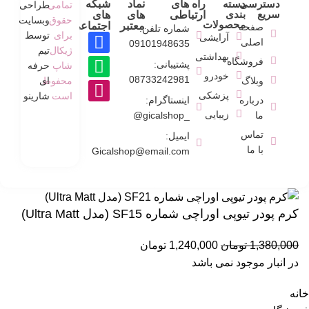
دسترسی
دسته
راه های
نماد
شبکه
تمامی
طراحی
سریع
بندی
ارتباطی
های
های
حقوق
وبسایت
محصولات
معتبر
اجتماعی
صفحه
شماره تلفن:
برای
توسط
آرایشی
اصلی
09101948635
ژیکال
تیم
بهداشتی
فروشگاه
پشتیبانی:
شاپ
حرفه
خودرو
08733242981
وبلاگ
محفوط
ای
پزشکی
است
شارینو
درباره
اینستاگرام:
زیبایی
ما
_gicalshop@
تماس
ایمیل:
با ما
Gicalshop@email.com
کرم پودر تیوپی اوراچی شماره SF15 (مدل Ultra Matt)
1,380,000
تومان
1,240,000
تومان
در انبار موجود نمی باشد
خانه