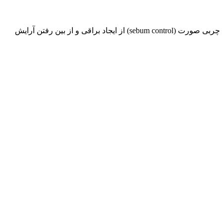
با این کرم پودر، آرایش مات، یکدست و بی نقص را تجربه کنید. این محصول دارای یک عدد بیوتی بلندر با کیفیت میباشد. این محصول با کنترل چربی صورت (sebum control) از ایجاد براقی و از بین رفتن آرایش