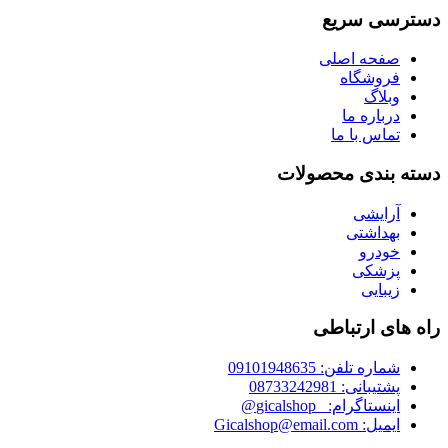
دسترسی سریع
صفحه اصلی
فروشگاه
وبلاگ
درباره ما
تماس با ما
دسته بندی محصولات
آرایشی
بهداشتی
خودرو
پزشکی
زیبایی
راه های ارتباطی
شماره تلفن: 09101948635
پشتیبانی: 08733242981
اینستاگرام: _gicalshop@
ایمیل: Gicalshop@email.com