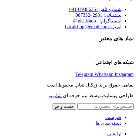
شماره تلفن: 09101948635
پشتیبانی: 08733242981
اینستاگرام: _gicalshop@
ایمیل: Gicalshop@email.com
نماد های معتبر
شبکه های اجتماعی
Telegram
Whatsapp
Instagram
تمامی حقوق برای ژیکال شاپ محفوط است
طراحی وبسایت توسط تیم حرفه ای
شارینو
جست و جو
فهرست
دسته بندی ها
آرایشی