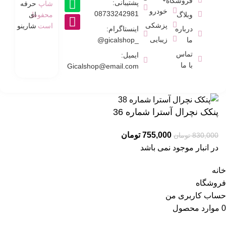
فروشگاه
پشتیبانی:
شاپ
حرفه
خودرو
08733242981
وبلاگ
محفوط
ای
پزشکی
است
شارینو
درباره
اینستاگرام:
زیبایی
ما
_gicalshop@
تماس
ایمیل:
با ما
Gicalshop@email.com
پنکک نچرال آسترا شماره 36
755,000
تومان
830,000
تومان
در انبار موجود نمی باشد
خانه
فروشگاه
حساب کاربری من
0
موارد
محصول