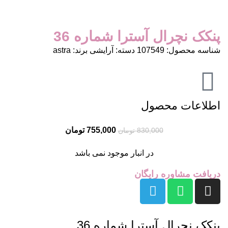
پنکک نچرال آسترا شماره 36
شناسه محصول:
107549
دسته:
آرایشی
برند:
astra
اطلاعات محصول
755,000
تومان
830,000
تومان
در انبار موجود نمی باشد
دریافت مشاوره رایگان
پنکک نچرال آسترا شماره 36