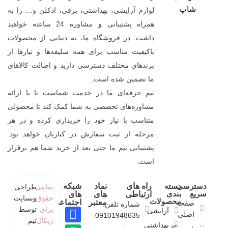
لوازم آرایشی، بهداشتی، برقی، ادکلن و… را به
همراه پشتیبانی و مشاوره 24 ساعته خواهید
داشت. در فروشگاه ما، به دنیایی از محصولات
باکیفیت مناسب برای همه سلیقه‌ها و نیازها از
برندهای مختلف دسترسی دارید و اصالت کالاهای
ما تضمین شده است.
تیم حرفه‌ای ما در خدمت شماست تا با ارائه
مشاوره‌های تخصصی به شما کمک کند تا محصولی
متناسب با نیاز خود را خریداری کرده و در هر
مرحله از ثبت سفارش در کنارتان خواهد بود.
پشتیبانی تیم ما حتی بعد از خرید شما هم برقرار
است.
دسترسی
دسته
راه های
نماد
شبکه
تمامی
طراحی
سریع
بندی
ارتباطی
های
های
حقوق
وبسایت
محصولات
معتبر
اجتماعی
صفحه
شماره تلفن:
برای
توسط
آرایشی
اصلی
09101948635
ژیکال
تیم
بهداشتی