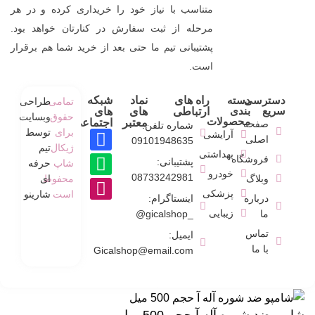
متناسب با نیاز خود را خریداری کرده و در هر
مرحله از ثبت سفارش در کنارتان خواهد بود.
پشتیبانی تیم ما حتی بعد از خرید شما هم برقرار
است.
دسترسی
دسته
راه های
نماد
شبکه
تمامی
طراحی
سریع
بندی
ارتباطی
های
های
حقوق
وبسایت
محصولات
معتبر
اجتماعی
صفحه
شماره تلفن:
برای
توسط
آرایشی
اصلی
09101948635
ژیکال
تیم
بهداشتی
فروشگاه
پشتیبانی:
شاپ
حرفه
خودرو
08733242981
وبلاگ
محفوط
ای
پزشکی
است
شارینو
درباره
اینستاگرام:
زیبایی
ما
_gicalshop@
تماس
ایمیل:
با ما
Gicalshop@email.com
شامپو ضد شوره آله آ حجم 500 میل