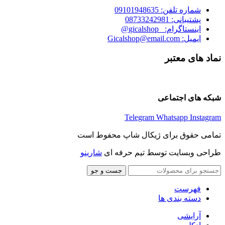
شماره تلفن: 09101948635
پشتیبانی: 08733242981
اینستاگرام: _gicalshop@
ایمیل: Gicalshop@email.com
نماد های معتبر
شبکه های اجتماعی
Telegram
Whatsapp
Instagram
تمامی حقوق برای ژیکال شاپ محفوط است
طراحی وبسایت توسط تیم حرفه ای
شارینو
جست و جو
فهرست
دسته بندی ها
آرایشی