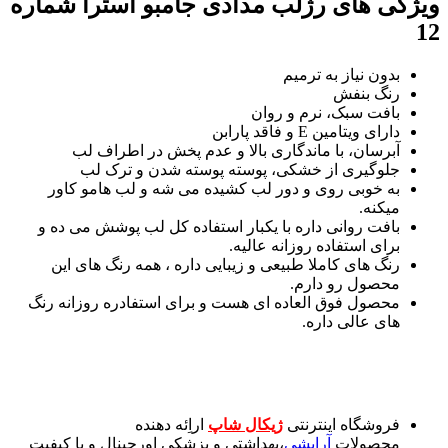
ویژگی های
رژلب مدادی جامبو آسترا شماره
12
بدون نیاز به ترمیم
رنگ بنفش
بافت سبک، نرم و روان
دارای ویتامین E و فاقد پارابن
آبرسان، با ماندگاری بالا و عدم پخش در اطراف لب
جلوگیری از خشکی، پوسته پوسته شدن و ترک لب
به خوبی روی و دور لب کشیده می شه و لب هامو کاور
میکنه.
بافت روانی داره با یکبار استفاده کل لب پوشش می ده و
برای استفاده روزانه عالیه.
رنگ های کاملا طبیعی و زیبایی داره ، همه رنگ های این
محصول رو دارم.
محصول فوق العاده ای هست و برای استفادره روزانه رنگ
های عالی داره.
فروشگاه اینترنتی
ژیکال شاپ
اراِئه دهنده
محصولات
آرایشی
،بهداشتی و پزشکی اورجینال و با کیفیت