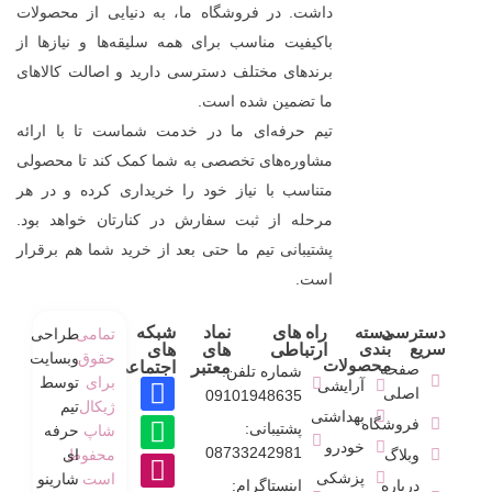
داشت. در فروشگاه ما، به دنیایی از محصولات
باکیفیت مناسب برای همه سلیقه‌ها و نیازها از
برندهای مختلف دسترسی دارید و اصالت کالاهای
ما تضمین شده است.
تیم حرفه‌ای ما در خدمت شماست تا با ارائه
مشاوره‌های تخصصی به شما کمک کند تا محصولی
متناسب با نیاز خود را خریداری کرده و در هر
مرحله از ثبت سفارش در کنارتان خواهد بود.
پشتیبانی تیم ما حتی بعد از خرید شما هم برقرار
است.
دسترسی
دسته
راه های
نماد
شبکه
تمامی
طراحی
سریع
بندی
ارتباطی
های
های
حقوق
وبسایت
محصولات
معتبر
اجتماعی
صفحه
شماره تلفن:
برای
توسط
آرایشی
اصلی
09101948635
ژیکال
تیم
بهداشتی
فروشگاه
پشتیبانی:
شاپ
حرفه
خودرو
08733242981
وبلاگ
محفوط
ای
پزشکی
است
شارینو
درباره
اینستاگرام: