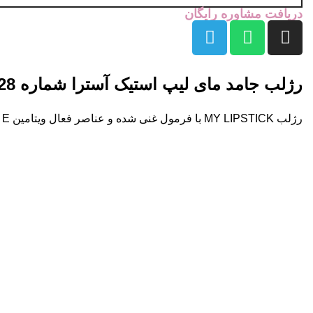
دریافت مشاوره رایگان
رژلب جامد مای لیپ استیک آسترا شماره 28
رژلب MY LIPSTICK با فرمول غنی شده و عناصر فعال ویتامین E از خشکی لب ها جلوگیری کرده و محافظ لب های شما در برابر شرایط بد آب و هوایی می باشد.