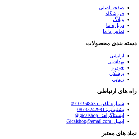
صفحه اصلی
فروشگاه
وبلاگ
درباره ما
تماس با ما
دسته بندی محصولات
آرایشی
بهداشتی
خودرو
پزشکی
زیبایی
راه های ارتباطی
شماره تلفن: 09101948635
پشتیبانی: 08733242981
اینستاگرام: _gicalshop@
ایمیل: Gicalshop@email.com
نماد های معتبر