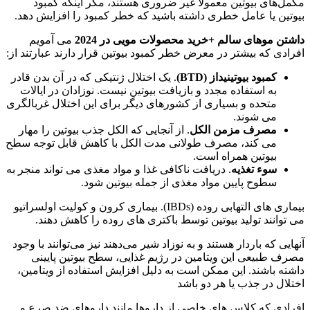
مکمل‌های بیوتین معمولاً غیر ضروری هستند، مگر اینکه کمبود
بیوتین یا عامل خطری داشته باشید که خطر کمبود را افزایش دهد.
داشتن موهای سالم +خرید محصولات مویی در 2024
می آمویم
افرادی که بیشتر در معرض خطر کمبود بیوتین قرار دارند عبارتند از:
کمبود بیوتینیداز (BTD)
. یک اختلال ژنتیکی که در آن بدن قادر
به استفاده مجدد و بازیافت بیوتین نیست. نوزادان در ایالات
متحده و بسیاری از کشورهای دیگر برای این اختلال غربالگری
می شوند.
مصرف مزمن الکل
. از آنجایی که الکل جذب بیوتین را مهار
می کند، مصرف طولانی مدت الکل با کاهش قابل توجه سطح
بیوتین همراه است.
سوء تغذیه
. دریافت ناکافی غذا و مواد مغذی می تواند منجر به
سطوح پایین مواد مغذی از جمله بیوتین شود.
بیماری های التهابی روده (IBDs). بیماری کرون و کولیت اولسراتیو
می توانند تولید بیوتین توسط باکتری های روده را کاهش دهند.
آنهایی که باردار هستند و به نوزاد شیر می‌دهند نیز می‌توانند با وجود
مصرف طبیعی این ویتامین در رژیم غذایی، سطح بیوتین پایینی
داشته باشند. این ممکن است به دلیل افزایش استفاده از ویتامین،
اختلال در جذب یا هر دو باشد
افرادی که کلاس های خاصی از داروها مانند داروهای ضد صرع و