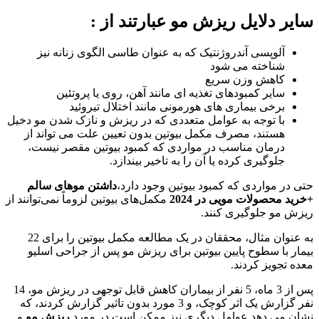
سایر دلایل ریزش مو عبارتند از :
آلوپسی آندروژنتیک که به عنوان طاسی الگوی زنانه نیز
شناخته می شود
کاهش وزن سریع
سایر کمبودهای تغذیه ای مانند آهن، روی یا پروتئین
برخی بیماری های هورمونی مانند اختلال تیروئید
با توجه به عوامل متعددی که در ریزش و نازک شدن مو دخیل
هستند، مصرف مکمل بیوتین بدون تعیین علت می تواند از
درمان مناسب در مواردی که کمبود بیوتین مقصر نیست،
جلوگیری کرده یا آن را به تاخیر بیندازد.
حتی در مواردی که کمبود بیوتین وجود دارد،
داشتن موهای سالم
+خرید محصولات مویی در 2024
مکمل‌های بیوتین لزوماً نمی‌توانند از
ریزش مو جلوگیری کنند.
به عنوان مثال، محققان در یک مطالعه مکمل بیوتین را برای 22
بیمار با سطوح پایین بیوتین برای ریزش مو پس از جراحی اسلیو
معده تجویز کردند.
پس از 3 ماه، 5 نفر از بیماران کاهش قابل توجهی در ریزش مو، 14
نفر گزارش یک اثر کوچک، و 3 مورد بدون تاثیر گزارش کردند، که
نشان می دهد عوامل دیگری نیز ممکن است در مورد
ریزش مو
و