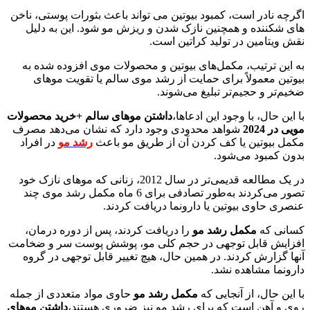
اگرچه نادر است، کمبود بیوتین می تواند باعث بثورات پوستی، ناخن
های شکننده و همچنین نازک شدن و ریزش مو شود. این به دلیل
نقش ویتامین در تولید کراتین است.
به این ترتیب، مکمل‌های بیوتین و محصولات موی افزوده شده به
بیوتین معمولاً برای حمایت از رشد موی سالم یا تقویت موهای
ضخیم‌تر و حجیم‌تر تبلیغ می‌شوند.
با این حال، با وجود این ادعاها،
داشتن موهای سالم +خرید محصولات
مویی در 2024
شواهد محدودی وجود دارد که نشان می‌دهد مصرف
مکمل بیوتین یا کف کردن آن از طریق مو باعث
رشد مو
در افراد
بدون کمبود می‌شود.
در یک مطالعه قدیمی‌تر در سال 2012، زنانی که موهای نازک خود
تصور می‌کردند به‌طور تصادفی برای 6 ماه مکمل رشد موی چند
عنصری حاوی بیوتین یا دارونما دریافت کردند.
کسانی که
مکمل رشد مو
را دریافت کردند، پس از دوره درمان،
افزایش قابل توجهی در حجم کلی مو، پوشش پوست سر و ضخامت
آنها گزارش کردند. در همین حال، هیچ تغییر قابل توجهی در گروه
دارونما مشاهده نشد.
با این حال، از آنجایی که
مکمل رشد مو
حاوی مواد متعددی از جمله
روی و آهن است که برای رشد مو نیز ضروری هستند،
داشتن موهای