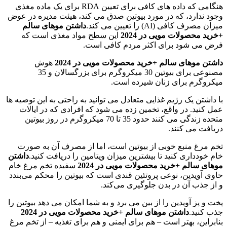
هنگامی که داده های کافی برای تعیین RDA برای یک ماده مغذی
وجود ندارد، که در مورد بیوتین صدق می کند، هیئت مدیره در عوض
میزان مصرف کافی (AI) را تعیین می کند.
داشتن موهای سالم
+خرید محصولات مویی در 2024
این سطح مواد مغذی است که
فرض می شود برای اکثر مردم کافی است.
داشتن موهای سالم +خرید محصولات مویی در 2024
هوش
مصنوعی برای بیوتین 30 میکروگرم برای بزرگسالان و 35
میکروگرم برای زنان شیرده است.
با داشتن یک رژیم غذایی متعادل می توانید به راحتی به این توصیه ها
عمل کنید. در واقع، تخمین زده می شود که افرادی که در ایالات
متحده زندگی می کنند حدود 35 تا 70 میکروگرم در روز بیوتین
دریافت می کنند.
تخم مرغ منبع خوبی از بیوتین است، اما از مصرف آن به صورت
خام خودداری کنید تا بیشترین میزان ویتامین را دریافت کنید.
داشتن
موهای سالم +خرید محصولات مویی در 2024
سفیده تخم مرغ خام
حاوی آویدین، نوعی پروتئین قندی است که بیوتین را محکم می‌بندد
و از جذب آن در بدن جلوگیری می‌کند.
پخت و پز آویدین را از بین می برد و به شما امکان می دهد بیوتین را
جذب کنید.
داشتن موهای سالم +خرید محصولات مویی در 2024
بنابراین، بهتر است – هم برای ایمنی و هم برای تغذیه – از تخم مرغ