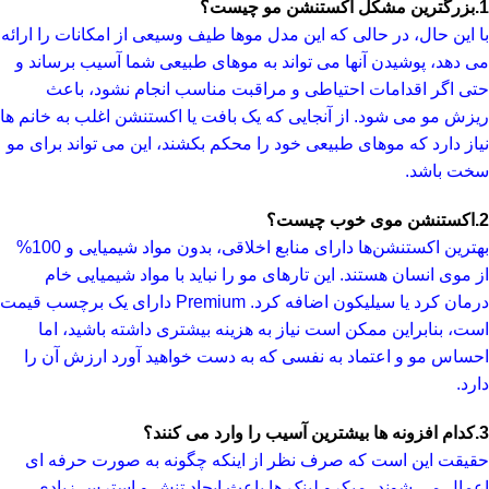
1.بزرگترین مشکل اکستنشن مو چیست؟
با این حال، در حالی که این مدل موها طیف وسیعی از امکانات را ارائه
می دهد، پوشیدن آنها می تواند به موهای طبیعی شما آسیب برساند و
حتی اگر اقدامات احتیاطی و مراقبت مناسب انجام نشود، باعث
ریزش مو می شود. از آنجایی که یک بافت یا اکستنشن اغلب به خانم ها
نیاز دارد که موهای طبیعی خود را محکم بکشند، این می تواند برای مو
سخت باشد.
2.اکستنشن موی خوب چیست؟
بهترین اکستنشن‌ها دارای منابع اخلاقی، بدون مواد شیمیایی و 100%
از موی انسان هستند. این تارهای مو را نباید با مواد شیمیایی خام
درمان کرد یا سیلیکون اضافه کرد. Premium دارای یک برچسب قیمت
است، بنابراین ممکن است نیاز به هزینه بیشتری داشته باشید، اما
احساس مو و اعتماد به نفسی که به دست خواهید آورد ارزش آن را
دارد.
3.کدام افزونه ها بیشترین آسیب را وارد می کنند؟
حقیقت این است که صرف نظر از اینکه چگونه به صورت حرفه ای
اعمال می شوند، میکرو لینک ها باعث ایجاد تنش و استرس زیادی