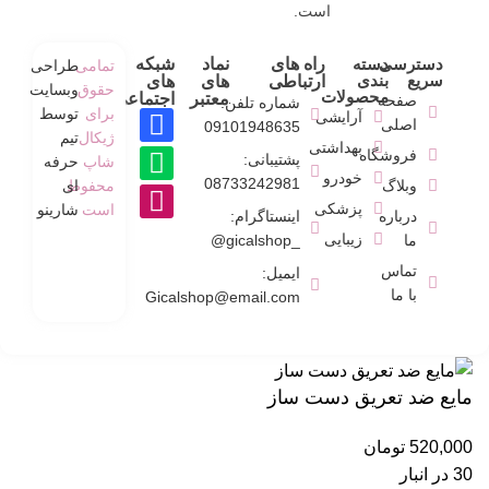
است.
دسترسی
دسته
راه های
نماد
شبکه
تمامی
طراحی
سریع
بندی
ارتباطی
های
های
حقوق
وبسایت
محصولات
معتبر
اجتماعی
صفحه
شماره تلفن:
برای
توسط
آرایشی
اصلی
09101948635
ژیکال
تیم
بهداشتی
فروشگاه
پشتیبانی:
شاپ
حرفه
خودرو
08733242981
وبلاگ
محفوط
ای
پزشکی
است
شارینو
درباره
اینستاگرام:
زیبایی
ما
_gicalshop@
تماس
ایمیل:
با ما
Gicalshop@email.com
مایع ضد تعریق دست‌ ساز
520,000
تومان
30 در انبار