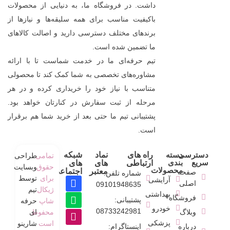
داشت. در فروشگاه ما، به دنیایی از محصولات
باکیفیت مناسب برای همه سلیقه‌ها و نیازها از
برندهای مختلف دسترسی دارید و اصالت کالاهای
ما تضمین شده است.
تیم حرفه‌ای ما در خدمت شماست تا با ارائه
مشاوره‌های تخصصی به شما کمک کند تا محصولی
متناسب با نیاز خود را خریداری کرده و در هر
مرحله از ثبت سفارش در کنارتان خواهد بود.
پشتیبانی تیم ما حتی بعد از خرید شما هم برقرار
است.
دسترسی
دسته
راه های
نماد
شبکه
تمامی
طراحی
سریع
بندی
ارتباطی
های
های
حقوق
وبسایت
محصولات
معتبر
اجتماعی
صفحه
شماره تلفن:
برای
توسط
آرایشی
اصلی
09101948635
ژیکال
تیم
بهداشتی
فروشگاه
پشتیبانی:
شاپ
حرفه
خودرو
08733242981
وبلاگ
محفوط
ای
پزشکی
است
شارینو
درباره
اینستاگرام: