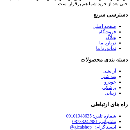
حتی بعد از خرید شما هم برقرار است.
دسترسی سریع
صفحه اصلی
فروشگاه
وبلاگ
درباره ما
تماس با ما
دسته بندی محصولات
آرایشی
بهداشتی
خودرو
پزشکی
زیبایی
راه های ارتباطی
شماره تلفن: 09101948635
پشتیبانی: 08733242981
اینستاگرام: _gicalshop@